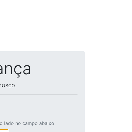
ança
nosco.
ao lado no campo abaixo