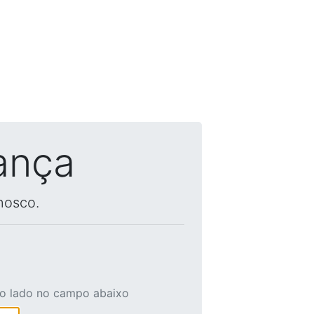
ança
nosco.
ao lado no campo abaixo